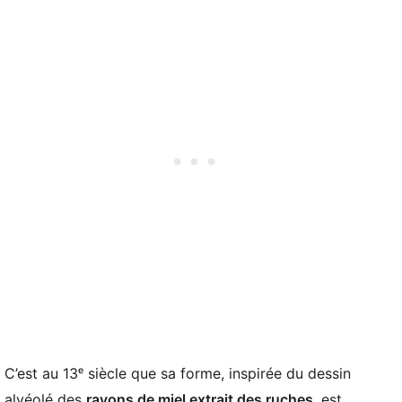
C’est au 13ᵉ siècle que sa forme, inspirée du dessin
alvéolé des
rayons de miel extrait des ruches
, est