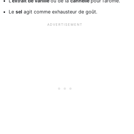
L’
extrait de vanille
ou de la
cannelle
pour l’arôme.
Le
sel
agit comme exhausteur de goût.