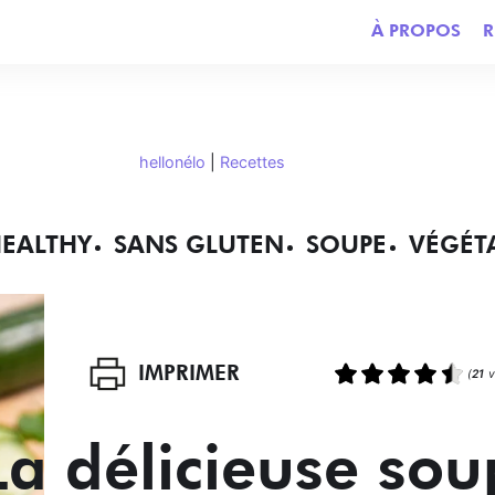
À PROPOS
R
hellonélo
|
Recettes
EALTHY
SANS GLUTEN
SOUPE
VÉGÉT
IMPRIMER
(
21
v
La délicieuse so