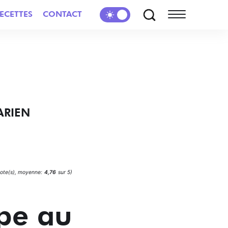
ECETTES
CONTACT
ARIEN
ote(s), moyenne:
4,76
sur 5)
upe au