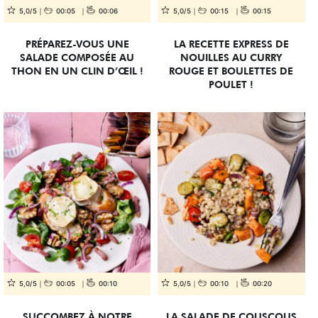
5,0/5
00:05
00:06
5,0/5
00:15
00:15
PRÉPAREZ-VOUS UNE
LA RECETTE EXPRESS DE
SALADE COMPOSÉE AU
NOUILLES AU CURRY
THON EN UN CLIN D’ŒIL !
ROUGE ET BOULETTES DE
POULET !
5,0/5
00:05
00:10
5,0/5
00:10
00:20
SUCCOMBEZ À NOTRE
LA SALADE DE COUSCOUS