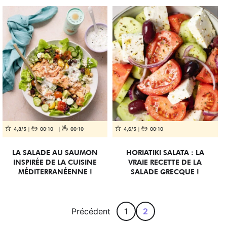
4,8/5
00:10
00:10
4,6/5
00:10
LA SALADE AU SAUMON
HORIATIKI SALATA : LA
INSPIRÉE DE LA CUISINE
VRAIE RECETTE DE LA
MÉDITERRANÉENNE !
SALADE GRECQUE !
Précédent
1
2