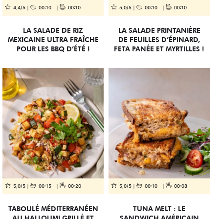
4,4/5
00:10
00:10
5,0/5
00:10
00:10
LA SALADE DE RIZ
LA SALADE PRINTANIÈRE
MEXICAINE ULTRA FRAÎCHE
DE FEUILLES D’ÉPINARD,
POUR LES BBQ D’ÉTÉ !
FETA PANÉE ET MYRTILLES !
5,0/5
00:15
00:20
5,0/5
00:10
00:08
TABOULÉ MÉDITERRANÉEN
TUNA MELT : LE
AU HALLOUMI GRILLÉ ET
SANDWICH AMÉRICAIN