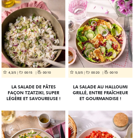
4,3/5
00:15
00:10
5,0/5
00:20
00:10
LA SALADE DE PÂTES
LA SALADE AU HALLOUMI
FAÇON TZATZIKI, SUPER
GRILLÉ, ENTRE FRAÎCHEUR
LÉGÈRE ET SAVOUREUSE !
ET GOURMANDISE !