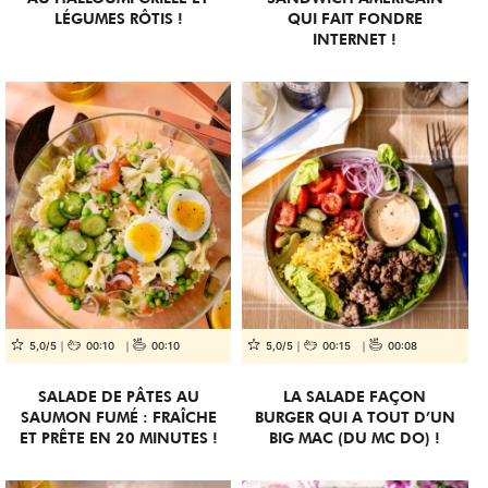
LÉGUMES RÔTIS !
QUI FAIT FONDRE
INTERNET !
5,0/5
00:10
00:10
5,0/5
00:15
00:08
SALADE DE PÂTES AU
LA SALADE FAÇON
SAUMON FUMÉ : FRAÎCHE
BURGER QUI A TOUT D’UN
ET PRÊTE EN 20 MINUTES !
BIG MAC (DU MC DO) !