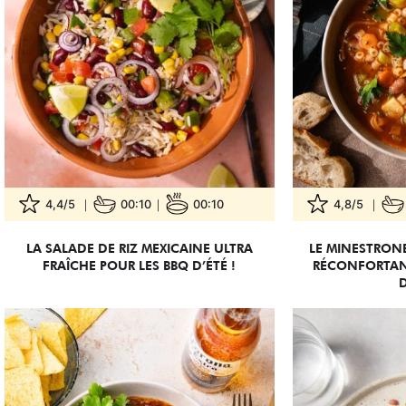
4,4/5
00:10
00:10
4,8/5
LA SALADE DE RIZ MEXICAINE ULTRA
LE MINESTRONE
FRAÎCHE POUR LES BBQ D’ÉTÉ !
RÉCONFORTANT
D