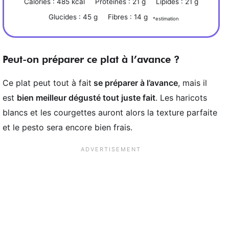
Calories :
485
kcal
Protéines :
21
g
Lipides :
21
g
Glucides :
45
g
Fibres :
14
g
*estimation
Peut-on préparer ce plat à l’avance ?
Ce plat peut tout à fait
se préparer à l’avance
, mais il
est
bien meilleur dégusté tout juste fait
. Les haricots
blancs et les courgettes auront alors la texture parfaite
et le pesto sera encore bien frais.