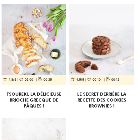
4,8/5
02:00
00:35
4,5/5
00:10
00:12
TSOUREKI, LA DÉLICIEUSE
LE SECRET DERRIÈRE LA
BRIOCHE GRECQUE DE
RECETTE DES COOKIES
PÂQUES !
BROWNIES !