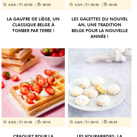
4,8/5
02:00
00:05
4,5/5
00:30
00:30
LA GAUFRE DE LIÈGE, UN
LES GALETTES DU NOUVEL
CLASSIQUE BELGE À
AN, UNE TRADITION
TOMBER PAR TERRE !
BELGE POUR LA NOUVELLE
ANNÉE !
4,0/5
01:45
00:10
4,8/5
00:15
00:25
CRAQUEZ POUR LA
LES KOURABIEDES: LA