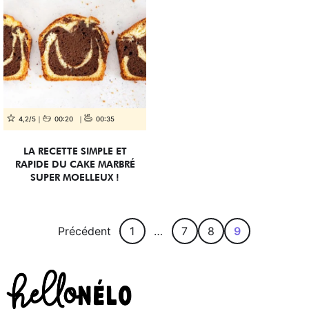
4,2/5
00:20
00:35
LA RECETTE SIMPLE ET
RAPIDE DU CAKE MARBRÉ
SUPER MOELLEUX !
Précédent
1
…
7
8
9