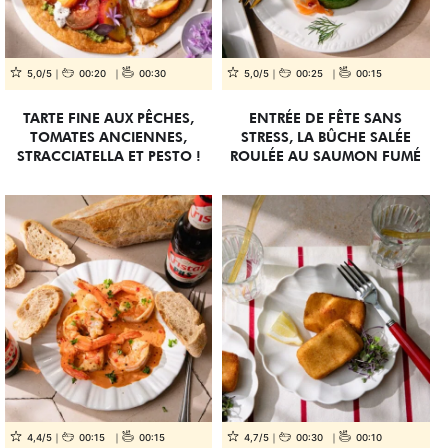
5,0/5
00:20
00:30
5,0/5
00:25
00:15
TARTE FINE AUX PÊCHES,
ENTRÉE DE FÊTE SANS
TOMATES ANCIENNES,
STRESS, LA BÛCHE SALÉE
STRACCIATELLA ET PESTO !
ROULÉE AU SAUMON FUMÉ
4,4/5
00:15
00:15
4,7/5
00:30
00:10