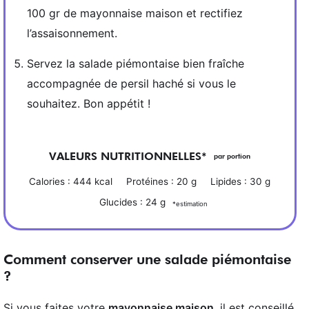
100 gr de mayonnaise maison et rectifiez
l’assaisonnement.
Servez la salade piémontaise bien fraîche
accompagnée de persil haché si vous le
souhaitez. Bon appétit !
VALEURS NUTRITIONNELLES*
par portion
Calories :
444
kcal
Protéines :
20
g
Lipides :
30
g
Glucides :
24
g
*estimation
Comment conserver une salade piémontaise
?
Si vous faites votre
mayonnaise maison
, il est conseillé