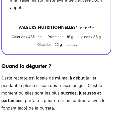
à la fraise maison juste avant de déguster. Bon
appétit !
VALEURS NUTRITIONNELLES*
par portion
Calories :
485
kcal
Protéines :
16
g
Lipides :
36
g
Glucides :
22
g
*estimation
Quand la déguster ?
Cette recette est idéale de
mi-mai à début juillet
,
pendant la pleine saison des fraises belges. C’est le
moment où elles sont les plus
sucrées, juteuses et
parfumées
, parfaites pour créer un contraste avec le
fondant lacté de la burrata.