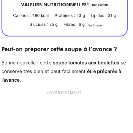
VALEURS NUTRITIONNELLES*
par portion
Calories :
480
kcal
Protéines :
23
g
Lipides :
31
g
Glucides :
25
g
Fibres :
6
g
*estimation
Peut-on préparer cette soupe à l’avance ?
Bonne nouvelle : cette
soupe tomates aux boulettes
se
conserve très bien et peut facilement
être préparée à
l’avance
.