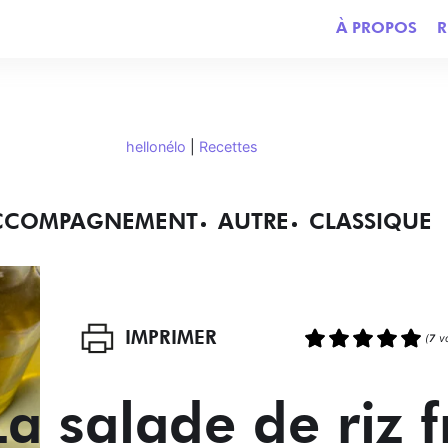
À PROPOS
R
hellonélo
|
Recettes
CCOMPAGNEMENT
AUTRE
CLASSIQUE
IMPRIMER
(
7
v
La salade de riz 