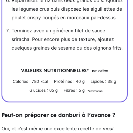
Répartissez le riz dans deux grands bols. Ajoutez
les légumes crus puis disposez les aiguillettes de
poulet crispy coupés en morceaux par-dessus.
Terminez avec un généreux filet de sauce
sriracha. Pour encore plus de texture, ajoutez
quelques graines de sésame ou des oignons frits.
VALEURS NUTRITIONNELLES*
par portion
Calories :
780
kcal
Protéines :
40
g
Lipides :
38
g
Glucides :
65
g
Fibres :
5
g
*estimation
Peut-on préparer ce donburi à l’avance ?
Oui, et c’est même une excellente recette de
meal