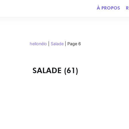
À PROPOS
R
hellonélo
|
Salade
|
Page 6
SALADE (61)