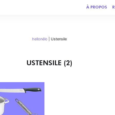
À PROPOS
R
hellonélo
|
Ustensile
USTENSILE (2)